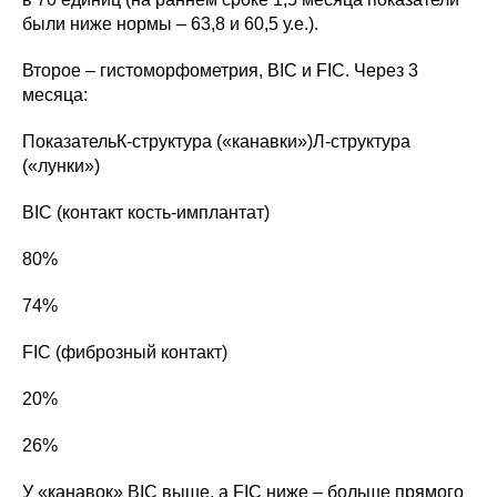
были ниже нормы – 63,8 и 60,5 у.е.).
Второе – гистоморфометрия, BIC и FIC. Через 3
месяца:
ПоказательК-структура («канавки»)Л-структура
(«лунки»)
BIC (контакт кость-имплантат)
80%
74%
FIC (фиброзный контакт)
20%
26%
У «канавок» BIC выше, а FIC ниже – больше прямого