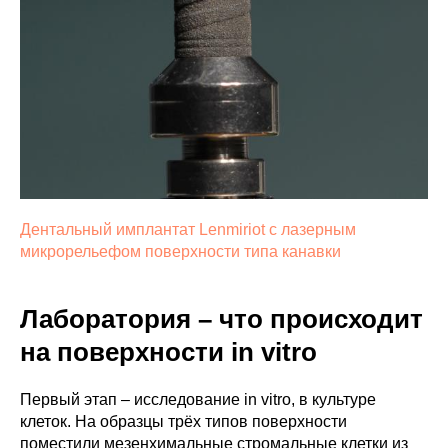
Дентальный имплантат Lenmiriot с лазерным
микрорельефом поверхности типа канавки
Лаборатория – что происходит
на поверхности in vitro
Первый этап – исследование in vitro, в культуре
клеток. На образцы трёх типов поверхности
поместили мезенхимальные стромальные клетки из