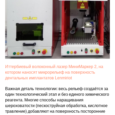
Иттербиевый волоконный лазер МиниМаркер 2, на
котором наносят микрорельеф на поверхность
дентальных имплантатов Lenmiriot
Важная деталь технологии: весь рельеф создаётся за
один технологический этап и без единого химического
реагента. Многие способы наращивания
шероховатости (пескоструйная обработка, кислотное
травление) добавляют на поверхность посторонние