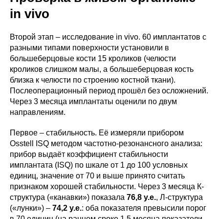
in vivo
Второй этап – исследование in vivo. 60 имплантатов с
разными типами поверхности установили в
большеберцовые кости 15 кроликов (челюсти
кроликов слишком малы, а большеберцовая кость
близка к челюсти по строению костной ткани).
Послеоперационный период прошёл без осложнений.
Через 3 месяца имплантаты оценили по двум
направлениям.
Первое – стабильность. Её измеряли прибором
Osstell ISQ методом частотно-резонансного анализа:
прибор выдаёт коэффициент стабильности
имплантата (ISQ) по шкале от 1 до 100 условных
единиц, значение от 70 и выше принято считать
признаком хорошей стабильности. Через 3 месяца К-
структура («канавки») показала
76,8 у.е.
, Л-структура
(«лунки») –
74,2 у.е.
: оба показателя превысили порог
в 70 единиц (на раннем сроке 1,5 месяца показатели