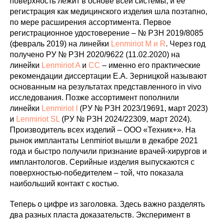
поверхность лежит в основе всей системы, и её
регистрация как медицинского изделия шла поэтапно,
по мере расширения ассортимента. Первое
регистрационное удостоверение – № РЗН 2019/8085
(февраль 2019) на линейки
Lenmiriot M и R
. Через год
получено РУ № РЗН 2020/9622 (11.02.2020) на
линейки
Lenmiriot A
и
CC
– именно его практические
рекомендации диссертации Е.А. Зерницкой называют
основанным на результатах представленного in vivo
исследования. Позже ассортимент пополнили
линейки
Lenmiriot I
(РУ № РЗН 2023/19691, март 2023)
и
Lenmiriot SL
(РУ № РЗН 2024/22309, март 2024).
Производитель всех изделий – ООО «Техник+». На
рынок имплантаты Lenmiriot вышли в декабре 2021
года и быстро получили признание врачей-хирургов и
имплантологов. Серийные изделия выпускаются с
поверхностью-победителем – той, что показала
наибольший контакт с костью.
Теперь о цифре из заголовка. Здесь важно разделять
два разных пласта доказательств. Эксперимент в