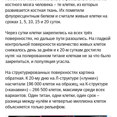
костного мозга человека – те клетки, из которых
развивается костная ткань. Их пометили
флуоресцентным белком и считали живые клетки на
сроках 1, 5, 10, 15 и 20 суток.
Через сутки клетки закрепились на всех трёх
поверхностях, но дальше пути разошлись. На гладкой
контрольной поверхности количество живых клеток
снижалось день за днём и к 20-м суткам достигло
нуля: на полированном титане клеткам не за что было
закрепиться, и популяция угасла.
На структурированных поверхностях картина
обратная. К 20-му дню на Л-структуре («лунки»)
насчитали 196 000 клеток на образец, на К-структуре
(«канавки») – 266 500 клеток, максимум среди всех
вариантов. Один титан, одни клетки, один срок –
разница между нулём и четвертью миллиона клеток
объясняется только рельефом.